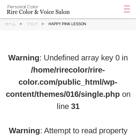
ホーム
ブログ
HAPPY PINK LESSON
Warning
: Undefined array key 0 in
/home/rirecolor/rire-
color.com/public_html/wp-
content/themes/016/single.php
on
line
31
Warning
: Attempt to read property