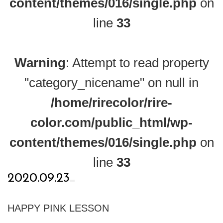
content/themes/016/single.php
on
line
33
Warning
: Attempt to read property
"category_nicename" on null in
/home/rirecolor/rire-
color.com/public_html/wp-
content/themes/016/single.php
on
line
33
2020.09.23
HAPPY PINK LESSON