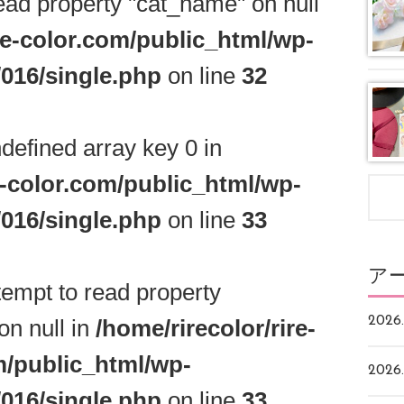
read property "cat_name" on null
ire-color.com/public_html/wp-
016/single.php
on line
32
defined array key 0 in
e-color.com/public_html/wp-
016/single.php
on line
33
ア
ttempt to read property
2026.
n null in
/home/rirecolor/rire-
m/public_html/wp-
2026.
016/single.php
on line
33