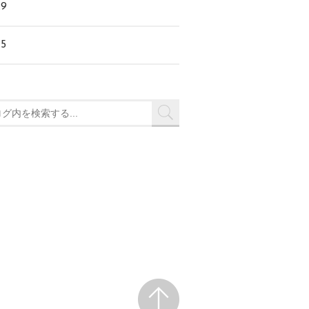
.9
.5