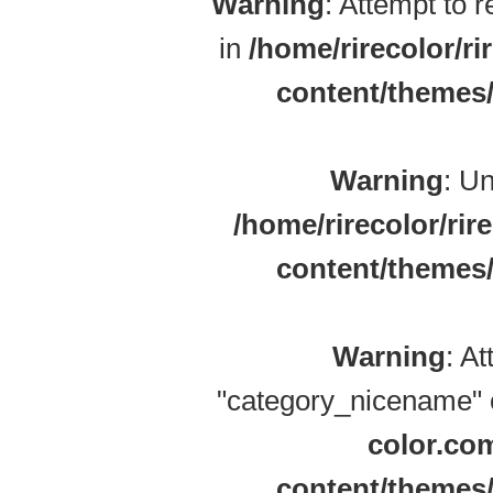
Warning
: Attempt to 
in
/home/rirecolor/r
content/themes/
Warning
: Un
/home/rirecolor/rir
content/themes/
Warning
: A
"category_nicename" o
color.co
content/themes/